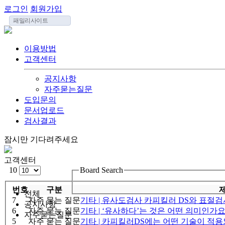
로그인
회원가입
패밀리사이트
이용방법
고객센터
공지사항
자주묻는질문
도입문의
문서업로드
검사결과
잠시만 기다려주세요
고객센터
10
Board Search
번호
구분
전체
7
자주 묻는 질문
기타 | 유사도검사 카피킬러 DS와 표절
공지사항
6
자주 묻는 질문
기타 | ‘유사하다’는 것은 어떤 의미인가요
자주묻는질문
5
자주 묻는 질문
기타 | 카피킬러DS에는 어떤 기술이 적용